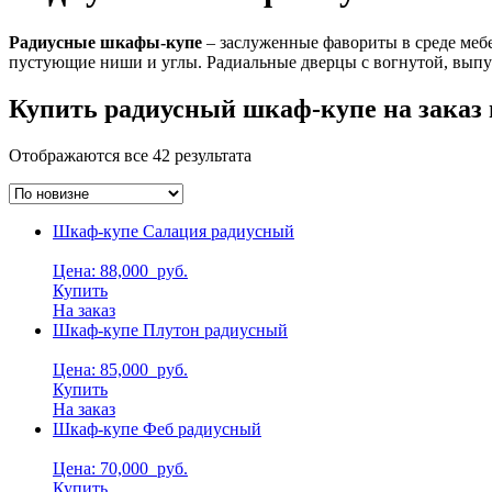
Радиусные шкафы-купе
– заслуженные фавориты в среде меб
пустующие ниши и углы. Радиальные дверцы с вогнутой, выпук
Купить радиусный шкаф-купе на заказ 
Отображаются все 42 результата
Шкаф-купе Салация радиусный
Цена: 88,000
руб.
Купить
На заказ
Шкаф-купе Плутон радиусный
Цена: 85,000
руб.
Купить
На заказ
Шкаф-купе Феб радиусный
Цена: 70,000
руб.
Купить