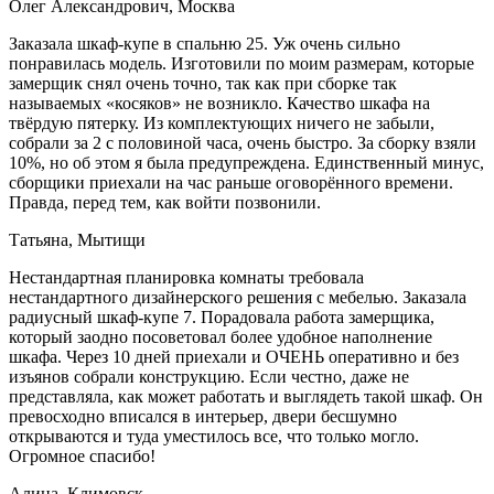
Олег Александрович, Москва
Заказала шкаф-купе в спальню 25. Уж очень сильно
понравилась модель. Изготовили по моим размерам, которые
замерщик снял очень точно, так как при сборке так
называемых «косяков» не возникло. Качество шкафа на
твёрдую пятерку. Из комплектующих ничего не забыли,
собрали за 2 с половиной часа, очень быстро. За сборку взяли
10%, но об этом я была предупреждена. Единственный минус,
сборщики приехали на час раньше оговорённого времени.
Правда, перед тем, как войти позвонили.
Татьяна, Мытищи
Нестандартная планировка комнаты требовала
нестандартного дизайнерского решения с мебелью. Заказала
радиусный шкаф-купе 7. Порадовала работа замерщика,
который заодно посоветовал более удобное наполнение
шкафа. Через 10 дней приехали и ОЧЕНЬ оперативно и без
изъянов собрали конструкцию. Если честно, даже не
представляла, как может работать и выглядеть такой шкаф. Он
превосходно вписался в интерьер, двери бесшумно
открываются и туда уместилось все, что только могло.
Огромное спасибо!
Алина, Климовск