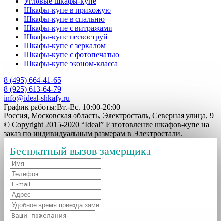
Угловые шкафы-купе
Шкафы-купе в прихожую
Шкафы-купе в спальню
Шкафы-купе с витражами
Шкафы-купе пескоструй
Шкафы-купе с зеркалом
Шкафы-купе с фотопечатью
Шкафы-купе эконом-класса
8 (495) 664-41-65
8 (925) 613-64-79
info@ideal-shkafy.ru
График работы:Вт.-Вс. 10:00-20:00
Россия, Московская область, Электросталь, Северная улица, 9
© Copyright 2015-2020 “Ideal” Изготовление шкафов-купе на
заказ по индивидуальным размерам в Электростали.
Бесплатный вызов замерщика