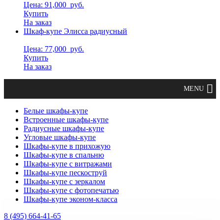
Цена: 91,000
руб.
Купить
На заказ
Шкаф-купе Элисса радиусный
Цена: 77,000
руб.
Купить
На заказ
Белые шкафы-купе
Встроенные шкафы-купе
Радиусные шкафы-купе
Угловые шкафы-купе
Шкафы-купе в прихожую
Шкафы-купе в спальню
Шкафы-купе с витражами
Шкафы-купе пескоструй
Шкафы-купе с зеркалом
Шкафы-купе с фотопечатью
Шкафы-купе эконом-класса
8 (495) 664-41-65