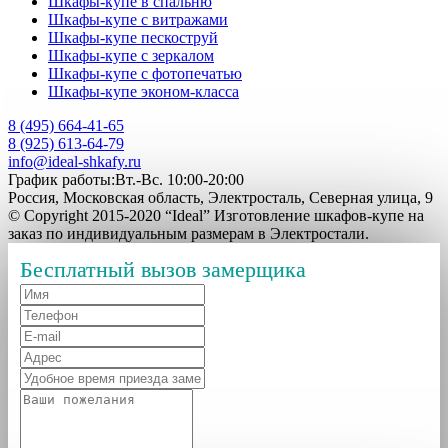
Шкафы-купе в спальню
Шкафы-купе с витражами
Шкафы-купе пескоструй
Шкафы-купе с зеркалом
Шкафы-купе с фотопечатью
Шкафы-купе эконом-класса
8 (495) 664-41-65
8 (925) 613-64-79
info@ideal-shkafy.ru
График работы:Вт.-Вс. 10:00-20:00
Россия, Московская область, Электросталь, Северная улица, 9
© Copyright 2015-2020 “Ideal” Изготовление шкафов-купе на
заказ по индивидуальным размерам в Электростали.
Бесплатный вызов замерщика