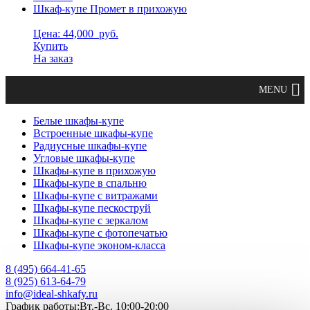
Шкаф-купе Промет в прихожую
Цена: 44,000
руб.
Купить
На заказ
Белые шкафы-купе
Встроенные шкафы-купе
Радиусные шкафы-купе
Угловые шкафы-купе
Шкафы-купе в прихожую
Шкафы-купе в спальню
Шкафы-купе с витражами
Шкафы-купе пескоструй
Шкафы-купе с зеркалом
Шкафы-купе с фотопечатью
Шкафы-купе эконом-класса
8 (495) 664-41-65
8 (925) 613-64-79
info@ideal-shkafy.ru
График работы:Вт.-Вс. 10:00-20:00