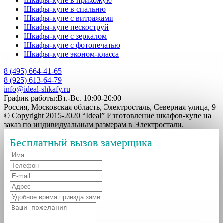
Шкафы-купе в прихожую
Шкафы-купе в спальню
Шкафы-купе с витражами
Шкафы-купе пескоструй
Шкафы-купе с зеркалом
Шкафы-купе с фотопечатью
Шкафы-купе эконом-класса
8 (495) 664-41-65
8 (925) 613-64-79
info@ideal-shkafy.ru
График работы:Вт.-Вс. 10:00-20:00
Россия, Московская область, Электросталь, Северная улица, 9
© Copyright 2015-2020 “Ideal” Изготовление шкафов-купе на
заказ по индивидуальным размерам в Электростали.
Бесплатный вызов замерщика