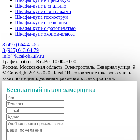
Шкафы-купе в прихожую
Шкафы-купе в спальню
Шкафы-купе с витражами
Шкафы-купе пескоструй
Шкафы-купе с зеркалом
Шкафы-купе с фотопечатью
Шкафы-купе эконом-класса
8 (495) 664-41-65
8 (925) 613-64-79
info@ideal-shkafy.ru
График работы:Вт.-Вс. 10:00-20:00
Россия, Московская область, Электросталь, Северная улица, 9
© Copyright 2015-2020 “Ideal” Изготовление шкафов-купе на
заказ по индивидуальным размерам в Электростали.
Бесплатный вызов замерщика