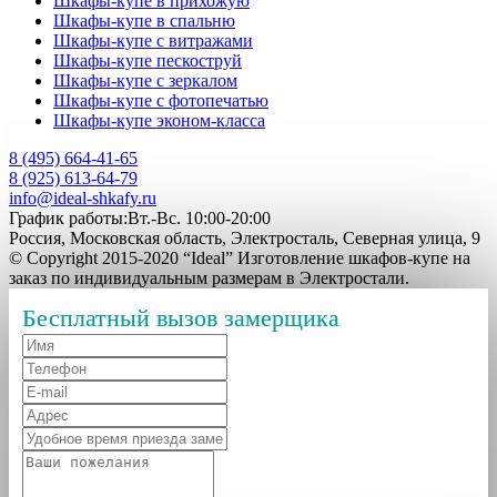
Шкафы-купе в прихожую
Шкафы-купе в спальню
Шкафы-купе с витражами
Шкафы-купе пескоструй
Шкафы-купе с зеркалом
Шкафы-купе с фотопечатью
Шкафы-купе эконом-класса
8 (495) 664-41-65
8 (925) 613-64-79
info@ideal-shkafy.ru
График работы:Вт.-Вс. 10:00-20:00
Россия, Московская область, Электросталь, Северная улица, 9
© Copyright 2015-2020 “Ideal” Изготовление шкафов-купе на
заказ по индивидуальным размерам в Электростали.
Бесплатный вызов замерщика