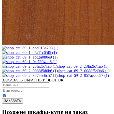
shop_cat_69_2_23fa2b71a5 (1)
shop_cat_69_2_0088f5d0b6 (1)
shop_cat_69_2_857aec6c57 (1)
ЗАКАЗАТЬ ОБРАТНЫЙ ЗВОНОК
Похожие шкафы-купе на заказ