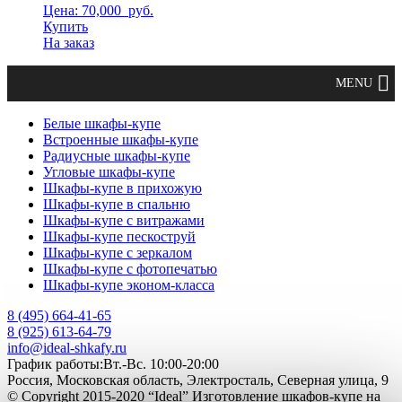
Цена: 70,000
руб.
Купить
На заказ
Белые шкафы-купе
Встроенные шкафы-купе
Радиусные шкафы-купе
Угловые шкафы-купе
Шкафы-купе в прихожую
Шкафы-купе в спальню
Шкафы-купе с витражами
Шкафы-купе пескоструй
Шкафы-купе с зеркалом
Шкафы-купе с фотопечатью
Шкафы-купе эконом-класса
8 (495) 664-41-65
8 (925) 613-64-79
info@ideal-shkafy.ru
График работы:Вт.-Вс. 10:00-20:00
Россия, Московская область, Электросталь, Северная улица, 9
© Copyright 2015-2020 “Ideal” Изготовление шкафов-купе на