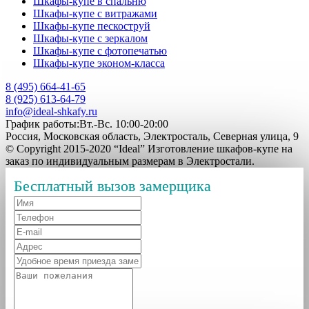
Шкафы-купе в спальню
Шкафы-купе с витражами
Шкафы-купе пескоструй
Шкафы-купе с зеркалом
Шкафы-купе с фотопечатью
Шкафы-купе эконом-класса
8 (495) 664-41-65
8 (925) 613-64-79
info@ideal-shkafy.ru
График работы:Вт.-Вс. 10:00-20:00
Россия, Московская область, Электросталь, Северная улица, 9
© Copyright 2015-2020 “Ideal” Изготовление шкафов-купе на
заказ по индивидуальным размерам в Электростали.
Бесплатный вызов замерщика