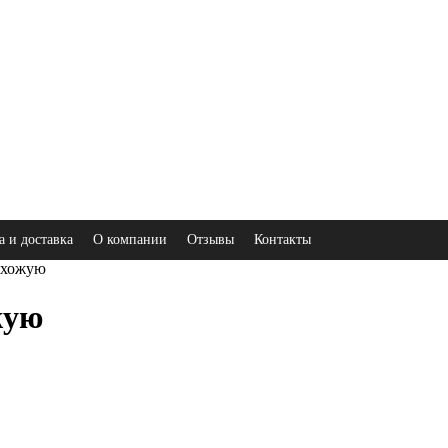
а и доставка
О компании
Отзывы
Контакты
ихожую
жую