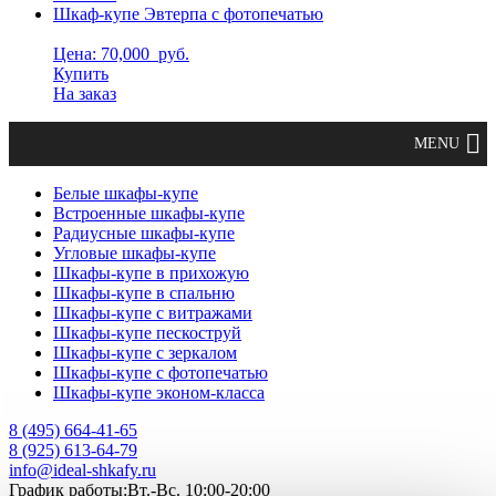
Шкаф-купе Эвтерпа с фотопечатью
Цена: 70,000
руб.
Купить
На заказ
Белые шкафы-купе
Встроенные шкафы-купе
Радиусные шкафы-купе
Угловые шкафы-купе
Шкафы-купе в прихожую
Шкафы-купе в спальню
Шкафы-купе с витражами
Шкафы-купе пескоструй
Шкафы-купе с зеркалом
Шкафы-купе с фотопечатью
Шкафы-купе эконом-класса
8 (495) 664-41-65
8 (925) 613-64-79
info@ideal-shkafy.ru
График работы:Вт.-Вс. 10:00-20:00