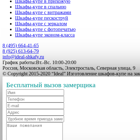
Шкафы-купе в прихожую
Шкафы-купе в спальню
Шкафы-купе с витражами
Шкафы-купе пескоструй
Шкафы-купе с зеркалом
Шкафы-купе с фотопечатью
Шкафы-купе эконом-класса
8 (495) 664-41-65
8 (925) 613-64-79
info@ideal-shkafy.ru
График работы:Вт.-Вс. 10:00-20:00
Россия, Московская область, Электросталь, Северная улица, 9
© Copyright 2015-2020 “Ideal” Изготовление шкафов-купе на з
Бесплатный вызов замерщика