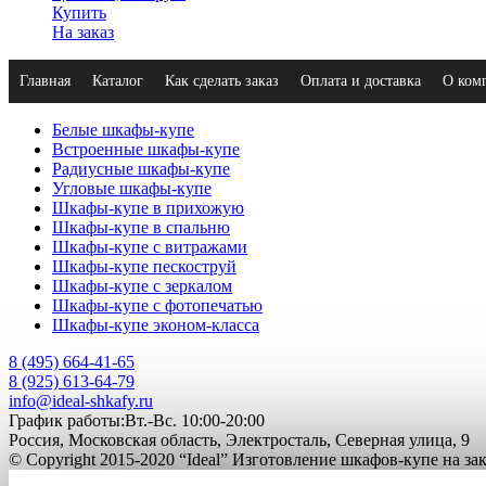
Купить
На заказ
Главная
Каталог
Как сделать заказ
Оплата и доставка
О ком
Белые шкафы-купе
Встроенные шкафы-купе
Радиусные шкафы-купе
Угловые шкафы-купе
Шкафы-купе в прихожую
Шкафы-купе в спальню
Шкафы-купе с витражами
Шкафы-купе пескоструй
Шкафы-купе с зеркалом
Шкафы-купе с фотопечатью
Шкафы-купе эконом-класса
8 (495) 664-41-65
8 (925) 613-64-79
info@ideal-shkafy.ru
График работы:Вт.-Вс. 10:00-20:00
Россия, Московская область, Электросталь, Северная улица, 9
© Copyright 2015-2020 “Ideal” Изготовление шкафов-купе на з