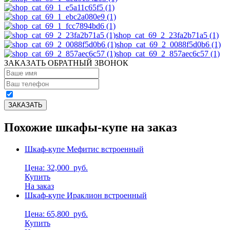
shop_cat_69_2_23fa2b71a5 (1)
shop_cat_69_2_0088f5d0b6 (1)
shop_cat_69_2_857aec6c57 (1)
ЗАКАЗАТЬ ОБРАТНЫЙ ЗВОНОК
Похожие шкафы-купе на заказ
Шкаф-купе Мефитис встроенный
Цена: 32,000
руб.
Купить
На заказ
Шкаф-купе Ираклион встроенный
Цена: 65,800
руб.
Купить