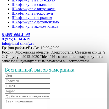
Шкафы-купе в прихожую
Шкафы-купе в спальню
Шкафы-купе с витражами
Шкафы-купе пескоструй
Шкафы-купе с зеркалом
Шкафы-купе с фотопечатью
Шкафы-купе эконом-класса
8 (495) 664-41-65
8 (925) 613-64-79
info@ideal-shkafy.ru
График работы:Вт.-Вс. 10:00-20:00
Россия, Московская область, Электросталь, Северная улица, 9
© Copyright 2015-2020 “Ideal” Изготовление шкафов-купе на
заказ по индивидуальным размерам в Электростали.
Бесплатный вызов замерщика