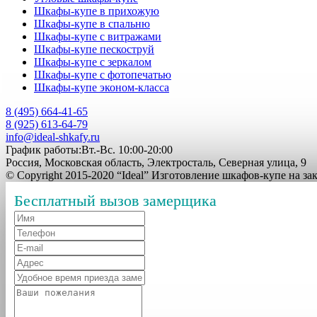
Шкафы-купе в прихожую
Шкафы-купе в спальню
Шкафы-купе с витражами
Шкафы-купе пескоструй
Шкафы-купе с зеркалом
Шкафы-купе с фотопечатью
Шкафы-купе эконом-класса
8 (495) 664-41-65
8 (925) 613-64-79
info@ideal-shkafy.ru
График работы:Вт.-Вс. 10:00-20:00
Россия, Московская область, Электросталь, Северная улица, 9
© Copyright 2015-2020 “Ideal” Изготовление шкафов-купе на з
Бесплатный вызов замерщика