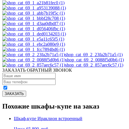
shop_cat_69_2_23fa2b71a5 (1)
shop_cat_69_2_0088f5d0b6 (1)
shop_cat_69_2_857aec6c57 (1)
ЗАКАЗАТЬ ОБРАТНЫЙ ЗВОНОК
Похожие шкафы-купе на заказ
Шкаф-купе Ираклион встроенный
Цена: 65,800
руб.