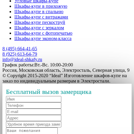
Угловые шкафы-купе
Шкафы-купе в прихожую
Шкафы-купе в спальню
Шкафы-купе с витражами
Шкафы-купе пескоструй
Шкафы-купе с зеркалом
Шкафы-купе с фотопечатью
Шкафы-купе эконом-класса
8 (495) 664-41-65
8 (925) 613-64-79
info@ideal-shkafy.ru
График работы:Вт.-Вс. 10:00-20:00
Россия, Московская область, Электросталь, Северная улица, 9
© Copyright 2015-2020 “Ideal” Изготовление шкафов-купе на
заказ по индивидуальным размерам в Электростали.
Бесплатный вызов замерщика