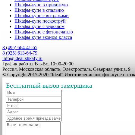
Шкафы-купе в прихожую
Шкафы-купе в спальню
Шкафы-купе с витражами
Шкафы-купе пескоструй
Шкафы-купе с зеркалом
Шкафы-купе с фотопечатью
Шкафы-купе эконом-класса
8 (495) 664-41-65
8 (925) 613-64-79
info@ideal-shkafy.ru
График работы:Вт.-Вс. 10:00-20:00
Россия, Московская область, Электросталь, Северная улица, 9
© Copyright 2015-2020 “Ideal” Изготовление шкафов-купе на з
Бесплатный вызов замерщика