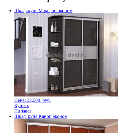
Шкаф-купе Македон эконом
Цена: 32,500
руб.
Купить
На заказ
Шкаф-купе Каноп эконом