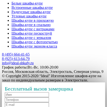
Белые шкафы-купе
Встроенные шкафы-купе
Радиусные шкафы-купе
Угловые шкафы-купе
Шкафы-купе в прихожую
Шкафы-купе в спальню
Шкафы-купе с витражами
Шкафы-купе пескоструй
Шкафы-купе с зеркалом
Шкафы-купе с фотопечатью
Шкафы-купе эконом-класса
8 (495) 664-41-65
8 (925) 613-64-79
info@ideal-shkafy.ru
График работы:Вт.-Вс. 10:00-20:00
Россия, Московская область, Электросталь, Северная улица, 9
© Copyright 2015-2020 “Ideal” Изготовление шкафов-купе на
заказ по индивидуальным размерам в Электростали.
Бесплатный вызов замерщика