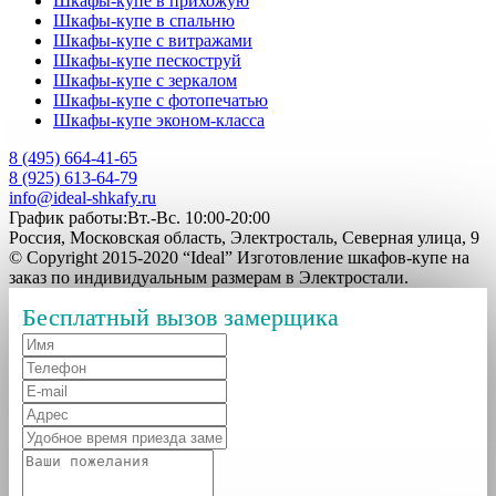
Шкафы-купе в прихожую
Шкафы-купе в спальню
Шкафы-купе с витражами
Шкафы-купе пескоструй
Шкафы-купе с зеркалом
Шкафы-купе с фотопечатью
Шкафы-купе эконом-класса
8 (495) 664-41-65
8 (925) 613-64-79
info@ideal-shkafy.ru
График работы:Вт.-Вс. 10:00-20:00
Россия, Московская область, Электросталь, Северная улица, 9
© Copyright 2015-2020 “Ideal” Изготовление шкафов-купе на
заказ по индивидуальным размерам в Электростали.
Бесплатный вызов замерщика