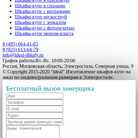
Шкафы-купе в прихожую
Шкафы-купе в спальню
Шкафы-купе с витражами
Шкафы-купе пескоструй
Шкафы-купе с зеркалом
Шкафы-купе с фотопечатью
Шкафы-купе эконом-класса
8 (495) 664-41-65
8 (925) 613-64-79
info@ideal-shkafy.ru
График работы:Вт.-Вс. 10:00-20:00
Россия, Московская область, Электросталь, Северная улица, 9
© Copyright 2015-2020 “Ideal” Изготовление шкафов-купе на
заказ по индивидуальным размерам в Электростали.
Бесплатный вызов замерщика