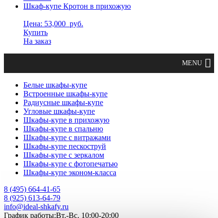
Шкаф-купе Кротон в прихожую
Цена: 53,000
руб.
Купить
На заказ
Белые шкафы-купе
Встроенные шкафы-купе
Радиусные шкафы-купе
Угловые шкафы-купе
Шкафы-купе в прихожую
Шкафы-купе в спальню
Шкафы-купе с витражами
Шкафы-купе пескоструй
Шкафы-купе с зеркалом
Шкафы-купе с фотопечатью
Шкафы-купе эконом-класса
8 (495) 664-41-65
8 (925) 613-64-79
info@ideal-shkafy.ru
График работы:Вт.-Вс. 10:00-20:00