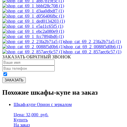
shop_cat_69_2_23fa2b71a5 (1)
shop_cat_69_2_0088f5d0b6 (1)
shop_cat_69_2_857aec6c57 (1)
ЗАКАЗАТЬ ОБРАТНЫЙ ЗВОНОК
Похожие шкафы-купе на заказ
Шкаф-купе Орион с зеркалом
Цена: 32,000
руб.
Купить
На заказ