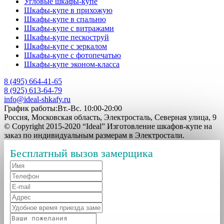
Угловые шкафы-купе
Шкафы-купе в прихожую
Шкафы-купе в спальню
Шкафы-купе с витражами
Шкафы-купе пескоструй
Шкафы-купе с зеркалом
Шкафы-купе с фотопечатью
Шкафы-купе эконом-класса
8 (495) 664-41-65
8 (925) 613-64-79
info@ideal-shkafy.ru
График работы:Вт.-Вс. 10:00-20:00
Россия, Московская область, Электросталь, Северная улица, 9
© Copyright 2015-2020 “Ideal” Изготовление шкафов-купе на
заказ по индивидуальным размерам в Электростали.
Бесплатный вызов замерщика