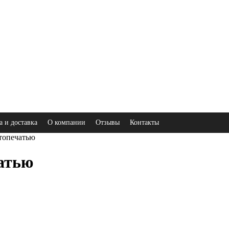
а и доставка
О компании
Отзывы
Контакты
топечатью
атью