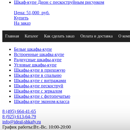
Шкаф-купе Дион с пескоструйным рисунком
Цена: 51,000
руб.
Купить
На заказ
Главная
Каталог
Как сделать заказ
Оплата и доставка
О ком
Белые шкафы-купе
Встроенные шкафы-купе
Радиусные шкафы-купе
Угловые шкафы-купе
Шкафы-купе в прихожую
Шкафы-купе в спальню
Шкафы-купе с витражами
Шкафы-купе пескоструй
Шкафы-купе с зеркалом
Шкафы-купе с фотопечатью
Шкафы-купе эконом-класса
8 (495) 664-41-65
8 (925) 613-64-79
info@ideal-shkafy.ru
График работы:Вт.-Вс. 10:00-20:00