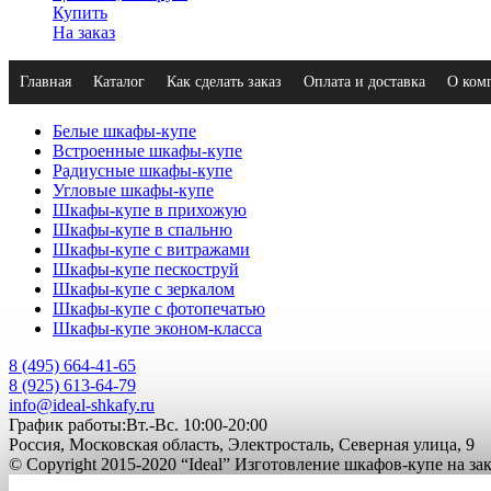
Купить
На заказ
Главная
Каталог
Как сделать заказ
Оплата и доставка
О ком
Белые шкафы-купе
Встроенные шкафы-купе
Радиусные шкафы-купе
Угловые шкафы-купе
Шкафы-купе в прихожую
Шкафы-купе в спальню
Шкафы-купе с витражами
Шкафы-купе пескоструй
Шкафы-купе с зеркалом
Шкафы-купе с фотопечатью
Шкафы-купе эконом-класса
8 (495) 664-41-65
8 (925) 613-64-79
info@ideal-shkafy.ru
График работы:Вт.-Вс. 10:00-20:00
Россия, Московская область, Электросталь, Северная улица, 9
© Copyright 2015-2020 “Ideal” Изготовление шкафов-купе на з