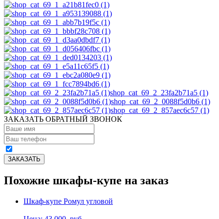
shop_cat_69_2_23fa2b71a5 (1)
shop_cat_69_2_0088f5d0b6 (1)
shop_cat_69_2_857aec6c57 (1)
ЗАКАЗАТЬ ОБРАТНЫЙ ЗВОНОК
Похожие шкафы-купе на заказ
Шкаф-купе Ромул угловой
Цена: 43,000
руб.