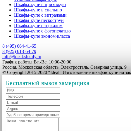
Шкафы-купе в прихожую
Шкафы-купе в спальню
Шкафы-купе с витражами
Шкафы-купе пескоструй
Шкафы-купе с зеркалом
Шкафы-купе с фотопечатью
Шкафы-купе эконом-класса
8 (495) 664-41-65
8 (925) 613-64-79
info@ideal-shkafy.ru
График работы:Вт.-Вс. 10:00-20:00
Россия, Московская область, Электросталь, Северная улица, 9
© Copyright 2015-2020 “Ideal” Изготовление шкафов-купе на з
Бесплатный вызов замерщика