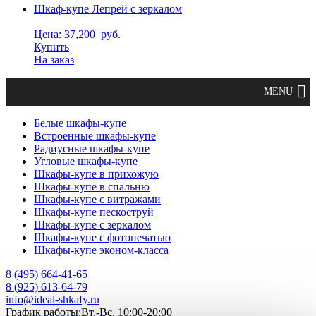
Шкаф-купе Лепрей с зеркалом
Цена: 37,200
руб.
Купить
На заказ
Белые шкафы-купе
Встроенные шкафы-купе
Радиусные шкафы-купе
Угловые шкафы-купе
Шкафы-купе в прихожую
Шкафы-купе в спальню
Шкафы-купе с витражами
Шкафы-купе пескоструй
Шкафы-купе с зеркалом
Шкафы-купе с фотопечатью
Шкафы-купе эконом-класса
8 (495) 664-41-65
8 (925) 613-64-79
info@ideal-shkafy.ru
График работы:Вт.-Вс. 10:00-20:00